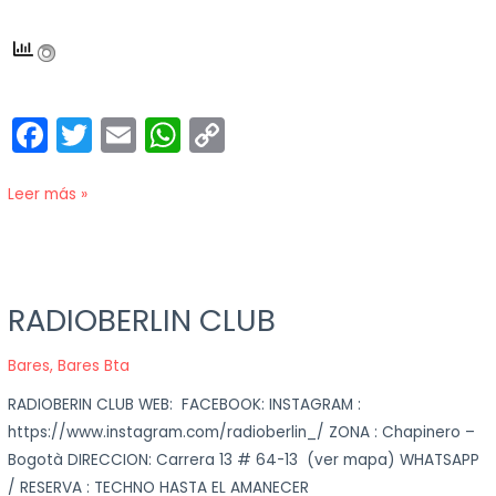
F
T
E
W
C
a
w
m
h
o
c
itt
ai
a
p
Leer más »
e
er
l
ts
y
b
A
Li
o
p
n
RADIOBERLIN CLUB
RADIOBERLIN
o
p
k
CLUB
Bares
,
Bares Bta
k
RADIOBERIN CLUB WEB: FACEBOOK: INSTAGRAM :
https://www.instagram.com/radioberlin_/ ZONA : Chapinero –
Bogotà DIRECCION: Carrera 13 # 64-13 (ver mapa) WHATSAPP
/ RESERVA : TECHNO HASTA EL AMANECER