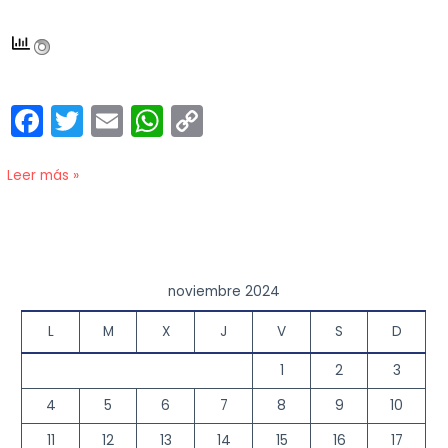
F
T
E
W
C
a
w
m
h
o
c
itt
ai
a
p
Leer más »
e
er
l
ts
y
b
A
Li
o
p
n
noviembre 2024
o
p
k
L
M
X
J
V
S
D
k
1
2
3
4
5
6
7
8
9
10
11
12
13
14
15
16
17