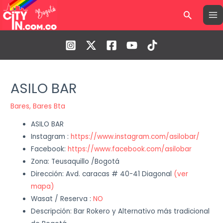
Ir
MA
Buscar
al
ME
contenido
Navegación
de
ASILO BAR
entradas
Bares
,
Bares Bta
ASILO BAR
Instagram :
https://www.instagram.com/asilobar/
Facebook:
https://www.facebook.com/asilobar
Zona: Teusaquillo /Bogotá
Dirección: Avd. caracas # 40-41 Diagonal
(ver
mapa)
Wasat / Reserva :
NO
Descripción: Bar Rokero y Alternativo más tradicional