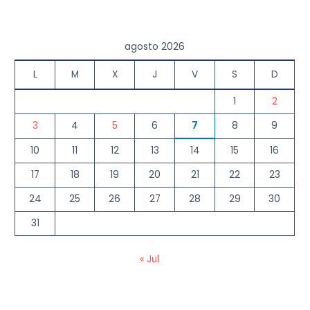
e
er
l
ts
y
b
A
Li
o
p
n
agosto 2026
o
p
k
L
M
X
J
V
S
D
k
1
2
3
4
5
6
7
8
9
10
11
12
13
14
15
16
17
18
19
20
21
22
23
24
25
26
27
28
29
30
31
« Jul